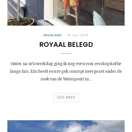
FRIESLAND
16 JULI 2014
ROYAAL BELEGD
Gister na m’n werkdag ging ik nog even voor een kop koffie
langs Eric. Eric heeft een te gek concept neergezet onder de
rook van de Waterpoort in…
LEES MEER