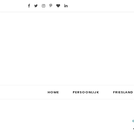
F
T
I
P
B
L
a
w
n
i
l
i
c
i
s
n
o
n
e
t
t
t
g
k
b
t
a
e
L
e
o
e
g
r
o
d
o
r
r
e
v
I
k
a
s
i
n
HOME
PERSOONLIJK
FRIESLAND
m
t
n