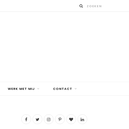
WERK MET MIJ
CONTACT
F
T
I
P
B
L