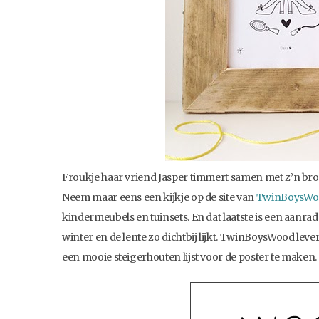
Froukje haar vriend Jasper timmert samen met z’n bro
Neem maar eens een kijkje op de site van
TwinBoysWo
kindermeubels en tuinsets. En dat laatste is een aanra
winter en de lente zo dichtbij lijkt. TwinBoysWood lev
een mooie steigerhouten lijst voor de poster te maken