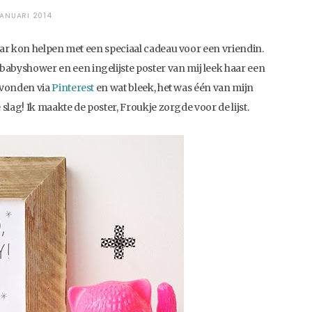
ANUARI 2014
aar kon helpen met een speciaal cadeau voor een vriendin.
yshower en een ingelijste poster van mij leek haar een
evonden via
Pinterest
en wat bleek, het was één van mijn
slag! Ik maakte de poster, Froukje zorgde voor de lijst.