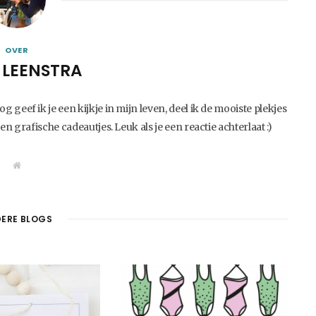
OVER
 LEENSTRA
 geef ik je een kijkje in mijn leven, deel ik de mooiste plekjes
 en grafische cadeautjes. Leuk als je een reactie achterlaat :)
W
e
b
s
i
t
ERE BLOGS
e